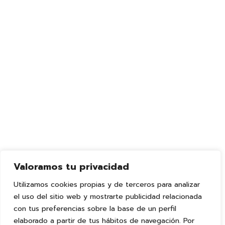
Categories
No hay categorías
Contacto
620 134 862
info@ceieraseunavez.com
Centro de Educación
Infantil autorizado por
C/ Pino, 21, 30007,
la Consejeria de
Casillas, Murcia.
Educación con código
Lunes-Viernes 7:30h -
Valoramos tu privacidad
de centro 30019386
18:00h.
Utilizamos cookies propias y de terceros para analizar
el uso del sitio web y mostrarte publicidad relacionada
con tus preferencias sobre la base de un perfil
elaborado a partir de tus hábitos de navegación. Por