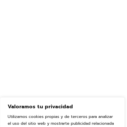
No hay categorías
Contacto
620 134 862
info@ceieraseunavez.com
Centro de Educación
Infantil autorizado por
C/ Pino, 21, 30007,
la Consejeria de
Casillas, Murcia.
Educación con código
Lunes-Viernes 7:30h -
de centro 30019386
18:00h.
Valoramos tu privacidad
Utilizamos cookies propias y de terceros para analizar
el uso del sitio web y mostrarte publicidad relacionada